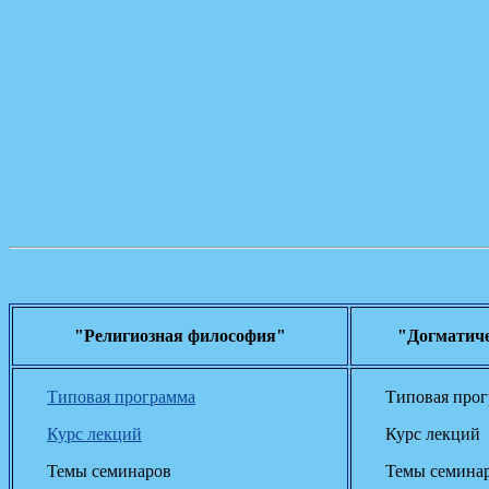
"Религиозная философия"
"Догматиче
Типовая программа
Типовая про
Курс лекций
Курс лекций
Темы семинаров
Темы семина