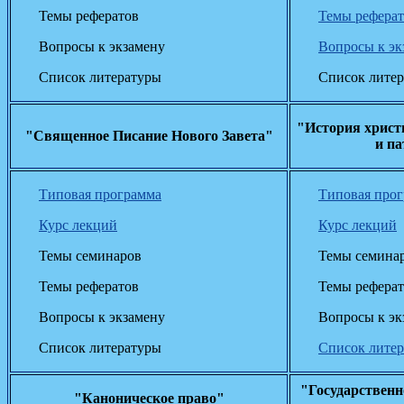
Темы рефератов
Темы рефера
Вопросы к экзамену
Вопросы к эк
Список литературы
Список лите
"История христ
"Священное Писание Нового Завета"
и п
Типовая программа
Типовая про
Курс лекций
Курс лекций
Темы семинаров
Темы семина
Темы рефератов
Темы рефера
Вопросы к экзамену
Вопросы к эк
Список литературы
Список лите
"Государственн
"Каноническое право"