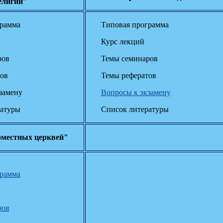
елигии"
грамма
Типовая программа
Курс лекций
ров
Темы семинаров
тов
Темы рефератов
замену
Вопросы к экзамену
ратуры
Список литературы
местных церквей"
грамма
ров